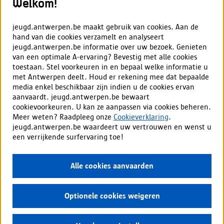
Welkom!
Max. 20 deelnemers
jeugd.antwerpen.be maakt gebruik van cookies. Aan de
Vrijetijdscentrum De Schelde
hand van die cookies verzamelt en analyseert
De Keyserhoeve
66
jeugd.antwerpen.be informatie over uw bezoek. Genieten
2040
Berendrecht-Zandvliet-Lillo
van een optimale A-ervaring? Bevestig met alle cookies
toestaan. Stel voorkeuren in en bepaal welke informatie u
met Antwerpen deelt. Houd er rekening mee dat bepaalde
media enkel beschikbaar zijn indien u de cookies ervan
Inschrijven
aanvaardt. jeugd.antwerpen.be bewaart
cookievoorkeuren. U kan ze aanpassen via cookies beheren.
Meer lezen
Meer weten? Raadpleeg onze
Cookieverklaring
.
jeugd.antwerpen.be waardeert uw vertrouwen en wenst u
een verrijkende surfervaring toe!
Alle cookies aanvaarden
Optionele cookies weigeren