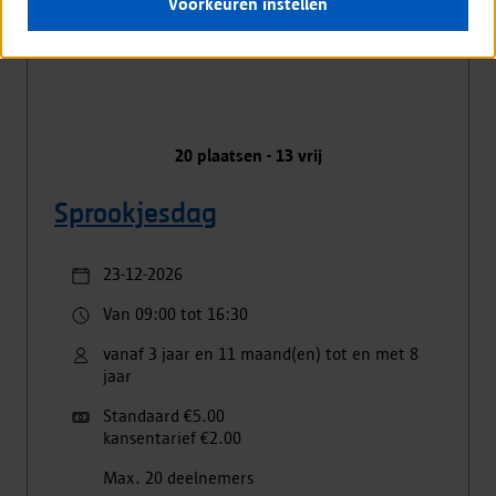
Voorkeuren instellen
20
plaatsen -
13
vrij
Sprookjesdag
23-12-2026
Van 09:00 tot 16:30
vanaf 3 jaar en 11 maand(en) tot en met 8
jaar
Standaard €5.00
kansentarief €2.00
Max. 20 deelnemers