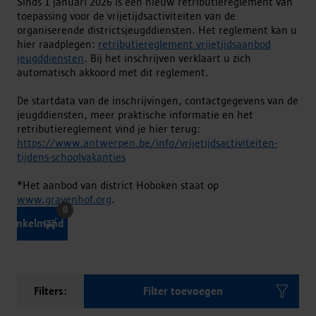
Sinds 1 januari 2026 is een nieuw retributiereglement van
toepassing voor de vrijetijdsactiviteiten van de
organiserende districtsjeugddiensten. Het reglement kan u
hier raadplegen:
retributiereglement vrijetijdsaanbod
jeugddiensten
. Bij het inschrijven verklaart u zich
automatisch akkoord met dit reglement.
De startdata van de inschrijvingen, contactgegevens van de
jeugddiensten, meer praktische informatie en het
retributiereglement vind je hier terug:
https://www.antwerpen.be/info/vrijetijdsactiviteiten-
tijdens-schoolvakanties
*Het aanbod van district Hoboken staat op
www.gravenhof.org
.
0
Winkelmand
Filters:
Filter toevoegen