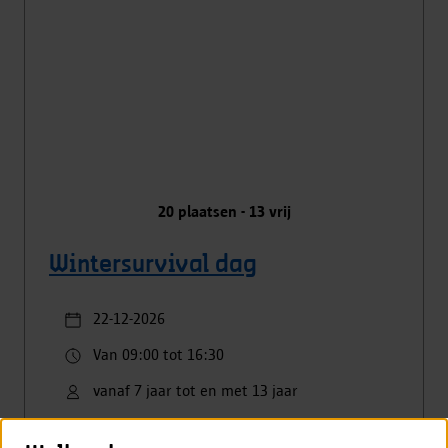
20
plaatsen -
13
vrij
Wintersurvival dag
22-12-2026
Van 09:00 tot 16:30
vanaf 7 jaar tot en met 13 jaar
Standaard €5.00
kansentarief €2.00