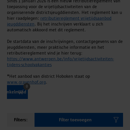
Sinds 1 januari 2026 is een nieuw retributiereglement van
toepassing voor de vrijetijdsactiviteiten van de
organiserende districtsjeugddiensten. Het reglement kan u
hier raadplegen:
retributiereglement vrijetijdsaanbod
jeugddiensten
. Bij het inschrijven verklaart u zich
automatisch akkoord met dit reglement.
De startdata van de inschrijvingen, contactgegevens van de
jeugddiensten, meer praktische informatie en het
retributiereglement vind je hier terug:
https://www.antwerpen.be/info/vrijetijdsactiviteiten-
tijdens-schoolvakanties
*Het aanbod van district Hoboken staat op
www.gravenhof.org
.
0
Winkelmand
Filters:
Filter toevoegen