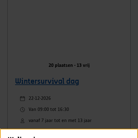
20
plaatsen -
13
vrij
Wintersurvival dag
22-12-2026
Van 09:00 tot 16:30
vanaf 7 jaar tot en met 13 jaar
Standaard €5.00
kansentarief €2.00