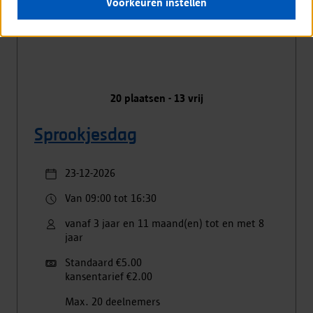
Voorkeuren instellen
20
plaatsen -
13
vrij
Sprookjesdag
23-12-2026
Van 09:00 tot 16:30
vanaf 3 jaar en 11 maand(en) tot en met 8
jaar
Standaard €5.00
kansentarief €2.00
Max. 20 deelnemers