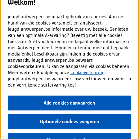
Welkom!
Max. 20 deelnemers
jeugd.antwerpen.be maakt gebruik van cookies. Aan de
Vrijetijdscentrum De Schelde
hand van die cookies verzamelt en analyseert
De Keyserhoeve
66
jeugd.antwerpen.be informatie over uw bezoek. Genieten
2040
Berendrecht-Zandvliet-Lillo
van een optimale A-ervaring? Bevestig met alle cookies
toestaan. Stel voorkeuren in en bepaal welke informatie u
met Antwerpen deelt. Houd er rekening mee dat bepaalde
media enkel beschikbaar zijn indien u de cookies ervan
Inschrijven
aanvaardt. jeugd.antwerpen.be bewaart
cookievoorkeuren. U kan ze aanpassen via cookies beheren.
Meer lezen
Meer weten? Raadpleeg onze
Cookieverklaring
.
jeugd.antwerpen.be waardeert uw vertrouwen en wenst u
een verrijkende surfervaring toe!
Alle cookies aanvaarden
Optionele cookies weigeren